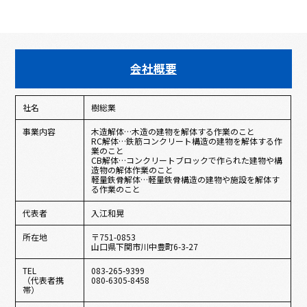
会社概要
社名
樹総業
事業内容
木造解体…木造の建物を解体する作業のこと
RC解体…鉄筋コンクリート構造の建物を解体する作
業のこと
CB解体…コンクリートブロックで作られた建物や構
造物の解体作業のこと
軽量鉄骨解体…軽量鉄骨構造の建物や施設を解体す
る作業のこと
代表者
入江和晃
所在地
〒751-0853
山口県下関市川中豊町6-3-27
TEL
083-265-9399
（代表者携
080-6305-8458
帯）